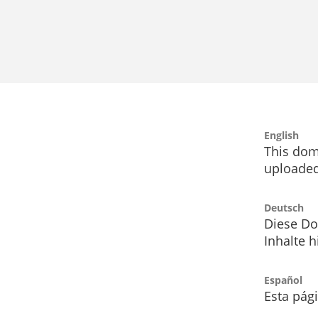
English
This dom
uploaded
Deutsch
Diese Do
Inhalte h
Español
Esta pág