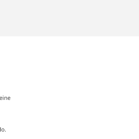
eine
do.